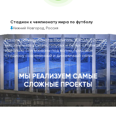
Стадион к чемпионату мира по футболу
Нижний Новгород, Россия
Панели поликарбоната "Полигаль TOPGAL", 20 мм,
выполненные в синих, голубых и белых оттенках,
идеально стилизованы под волны, придавая
стадиону современный и динамичный облик
МЫ РЕАЛИЗУЕМ САМЫЕ
СЛОЖНЫЕ ПРОЕКТЫ