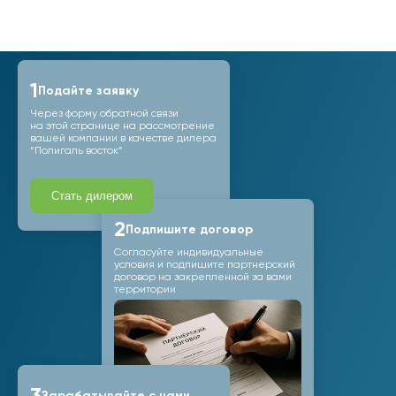
1
Подайте заявку
Через форму обратной связи
на этой странице на рассмотрение
вашей компании в качестве дилера
“Полигаль восток”
Стать дилером
2
Подпишите договор
Согласуйте индивидуальные
условия и подпишите партнерский
договор на закрепленной за вами
территории
Зарабатывайте с нами