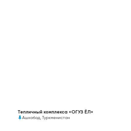
Надземный пешеходный переход над дамбой
Димитровского моста построен с
использованием мпк Колибри толщиной 6мм в
прозрачном и белом цвете
Тепличный комплекса «ОГУЗ ЁЛ»
Ашхабад, Туркменистан