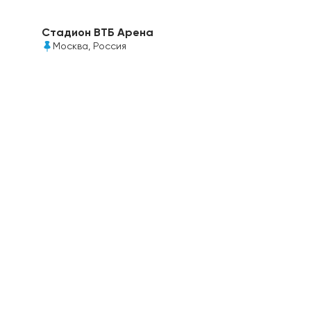
Стадион ВТБ Арена
Москва, Россия
Для обрамления ореона кровли над большой
спортивной ареной был выбран прозрачный
монолитный поликарбонат Моногаль FR, 12мм