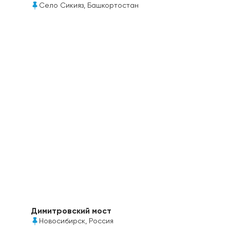
Село Сикияз, Башкортостан
Коровники и телятники в Башкортостане
построены с использованием прозрачного
сотового поликарбоната Полигаль 16-20 мм от
Полигаль Восток
Димитровский мост
Новосибирск, Россия