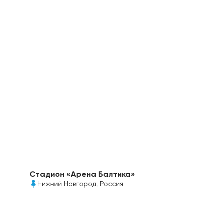
Два современных комплекса успешно
функционируют, обеспечивая поставки
томатов в Россию, поликарбонат показал себя
наилучшим образом в условиях агрессивного
климата
Стадион «Арена Балтика»
Нижний Новгород, Россия
Прозрачные модульные панели сотового
поликарбоната «Полигаль ТОПГАЛЬ» 16 мм –