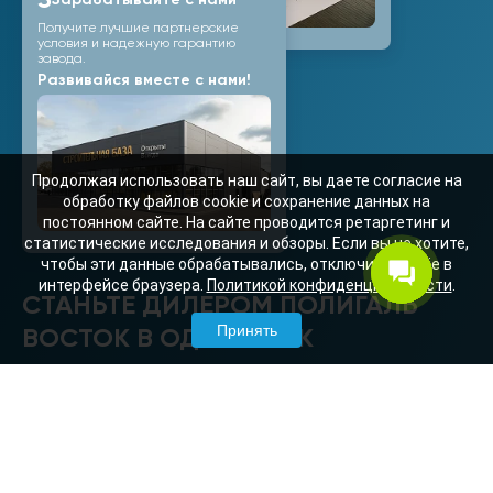
3
Получите лучшие партнерские
условия и надежную гарантию
завода.
Развивайся вместе с нами!
Продолжая использовать наш сайт, вы даете согласие на
обработку файлов cookie и сохранение данных на
постоянном сайте. На сайте проводится ретаргетинг и
статистические исследования и обзоры. Если вы не хотите,
чтобы эти данные обрабатывались, отключите cookie в
интерфейсе браузера.
Политикой конфиденциальности
.
СТАНЬТЕ ДИЛЕРОМ ПОЛИГАЛЬ
Принять
ВОСТОК В ОДИН КЛИК