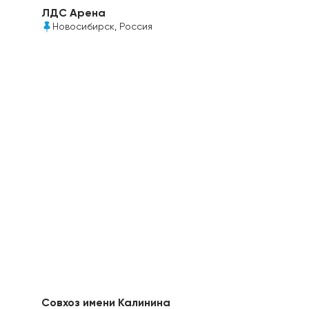
ЛДС Арена
Новосибирск, Россия
В строительстве комплекса использован
монолитный поликарбонат Колибри толщиной
4 и 6мм, прозрачного и белого цветов
Совхоз имени Калинина