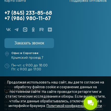
Карта сайта
Поддержка оптовиков
+7 (845) 233-85-68
+7 (986) 980-11-67
Заказать звонок
Офис в Саратове:
Крымский проезд 7
Пн-чт: с 9:00 до 18:00
Пт: с 9:00 до 17:00
Продолжая использовать наш сайт, вы даете согласие на
Сайт разработан
обработку файлов cookie и сохранение данных на
и продвигается
постоянном сайте. На сайте проводится ретаргетинг и
Политика конфиденциальности
статистические исследования и обзоры. Если вы не хотите,
Пользовательское соглашение
чтобы эти данные обрабатывались, отключите cookie в
ООО "Полигаль Восток". Все права защищены. © 2011–2026
интерфейсе браузера.
Политикой конфиденциальности
.
Все материалы данного сайта являются объектами авторского права
(в том числе дизайн). Запрещается копирование, распространение