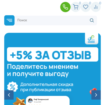
0
0
0